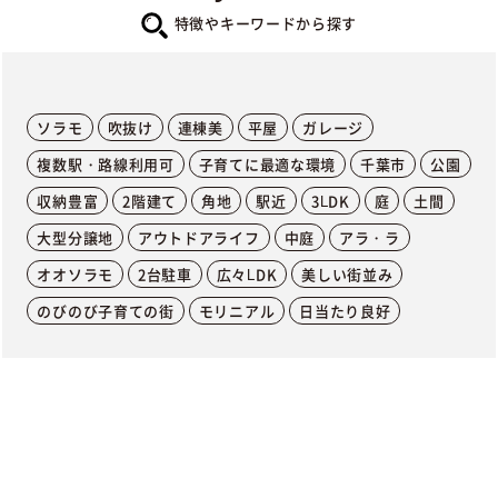
特徴やキーワードから探す
ソラモ
吹抜け
連棟美
平屋
ガレージ
複数駅・路線利用可
子育てに最適な環境
千葉市
公園
収納豊富
2階建て
角地
駅近
3LDK
庭
土間
大型分譲地
アウトドアライフ
中庭
アラ・ラ
オオソラモ
2台駐車
広々LDK
美しい街並み
のびのび子育ての街
モリニアル
日当たり良好