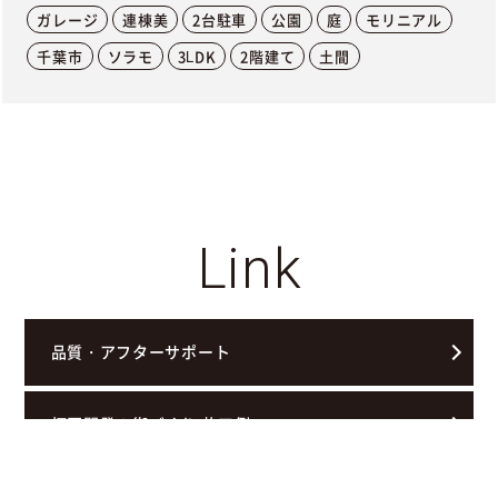
ガレージ
連棟美
2台駐車
公園
庭
モリニアル
千葉市
ソラモ
3LDK
2階建て
土間
Link
品質・アフターサポート
拓匠開発の街づくり 施工例
お客様の声
物件検索
お問合せ(無料)
0120-957-927