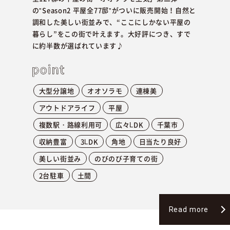
の"Season2 平屋全77邸"がついに販売開始！自然と
調和した美しい街並みで、“ここにしかない平屋の
暮らし”をこの街で叶えます。大好評につき、すで
に約半数が選ばれています♪
大型分譲地
オオソラモ
連棟美
アウトドアライフ
平屋
複数駅・路線利用可
広々LDK
千葉市
収納豊富
3LDK
角地
日当たり良好
美しい街並み
のびのび子育ての街
2台駐車
土間
Read more