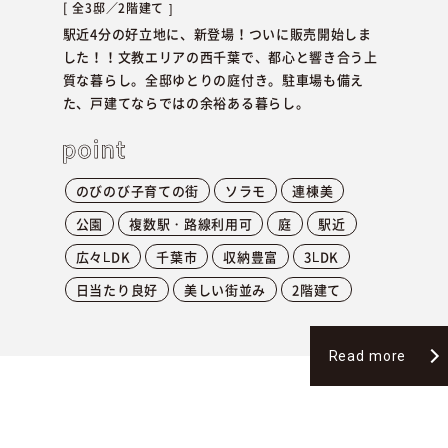
全3邸／
2階建て
駅近4分の好立地に、新登場！ついに販売開始しま
した！！文教エリアの西千葉で、都心と響き合う上
質な暮らし。全邸ゆとりの庭付き。駐車場も備え
た、戸建てならではの余裕ある暮らし。
のびのび子育ての街
ソラモ
連棟美
公園
複数駅・路線利用可
庭
駅近
広々LDK
千葉市
収納豊富
3LDK
日当たり良好
美しい街並み
2階建て
Read more