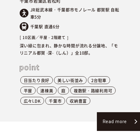
千葉市若葉区若松町
JR総武本線・千葉都市モノレール 都賀駅 自転
車5分
千葉駅 直通6分
10区画／
平屋
2階建て
深い緑に包まれ、静かな時間が流れる分譲地、「モ
リニアル都賀 -深-（しん）」全10邸。
日当たり良好
美しい街並み
2台駐車
平屋
連棟美
庭
複数駅・路線利用可
広々LDK
千葉市
収納豊富
Read more