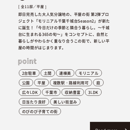
全11邸／
平屋
即日完売した大人気分譲地の、平屋の街 第2弾プロ
ジェクト「モリニアル千葉千城台Season2」が新た
に誕生！「今日だけの季節と隣合う暮らし。〜千城
台に生まれる365の旬〜」をコンセプトに、自然と
暮らしがやわらかく重なり合うこの街で、新しい平
屋の時間がはじまります。
2台駐車
土間
連棟美
モリニアル
公園
平屋
複数駅・路線利用可
庭
広々LDK
千葉市
収納豊富
3LDK
日当たり良好
美しい街並み
のびのび子育ての街