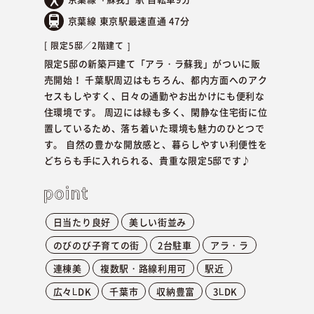
京葉線 東京駅最速直通 47分
限定5邸／
2階建て
限定5邸の新築戸建て「アラ・ラ蘇我」がついに販
売開始！ 千葉駅周辺はもちろん、都内方面へのアク
セスもしやすく、日々の通勤やお出かけにも便利な
住環境です。 周辺には緑も多く、閑静な住宅街に位
置しているため、落ち着いた環境も魅力のひとつで
す。 自然の豊かな開放感と、暮らしやすい利便性を
どちらも手に入れられる、貴重な限定5邸です♪
日当たり良好
美しい街並み
のびのび子育ての街
2台駐車
アラ・ラ
連棟美
複数駅・路線利用可
駅近
広々LDK
千葉市
収納豊富
3LDK