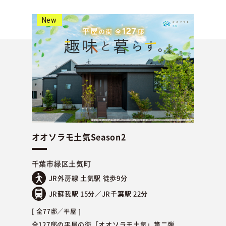
New
オオソラモ土気Season2
千葉市緑区土気町
JR外房線 土気駅 徒歩9分
JR蘇我駅 15分／JR千葉駅 22分
全77邸／
平屋
全127邸の平屋の街「オオソラモ土気」第二弾