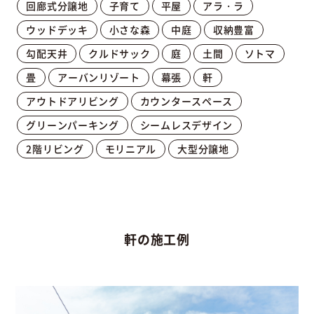
回廊式分譲地
子育て
平屋
アラ・ラ
ウッドデッキ
小さな森
中庭
収納豊富
勾配天井
クルドサック
庭
土間
ソトマ
畳
アーバンリゾート
幕張
軒
アウトドアリビング
カウンタースペース
グリーンパーキング
シームレスデザイン
2階リビング
モリニアル
大型分譲地
軒の施工例