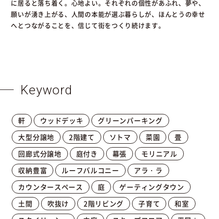
に居ると落ち着く。心地よい。それぞれの個性があふれ、夢や、
願いが湧き上がる、人間の本能が選ぶ暮らしが、ほんとうの幸せ
へとつながることを、信じて街をつくり続けます。
Keyword
軒
ウッドデッキ
グリーンパーキング
大型分譲地
2階建て
ソトマ
菜園
畳
回廊式分譲地
庭付き
幕張
モリニアル
収納豊富
ルーフバルコニー
アラ・ラ
カウンタースペース
庭
ゲーティングタウン
土間
吹抜け
2階リビング
子育て
和室