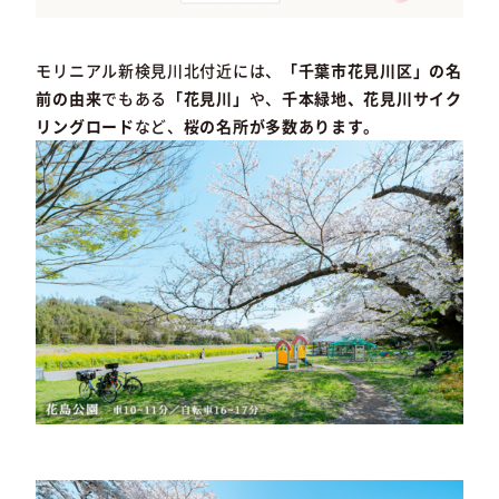
モリニアル新検見川北付近には、
「千葉市花見川区」の名
前の由来
でもある
「花見川」
や、
千本緑地、花見川サイク
リングロード
など、
桜の名所が多数あります。