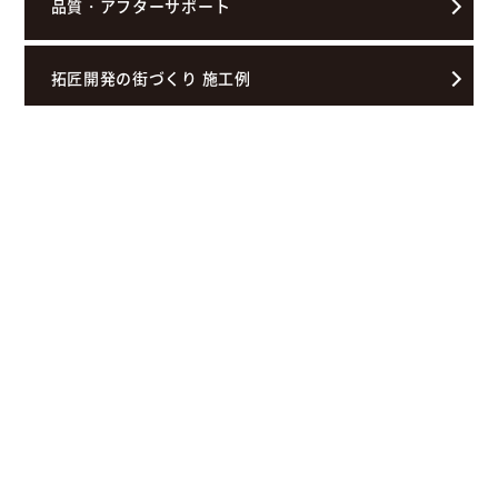
品質・アフターサポート
拓匠開発の街づくり 施工例
お客様の声
物件検索
お問合せ(無料)
0120-957-927
プロがお答え！住宅ローン相談
Gallery