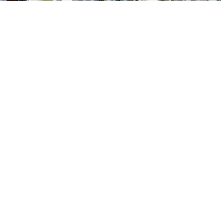
物件検索
お問合せ(無料)
0120-957-927
Index
HOME
新築一戸建てを探す
平屋