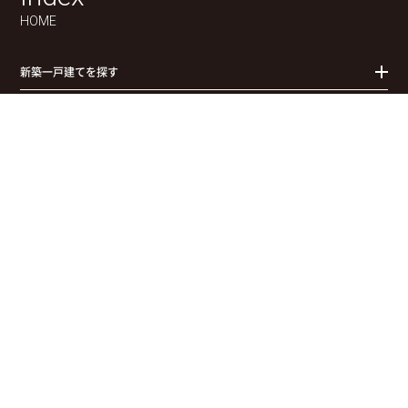
HOME
新築一戸建てを探す
平屋
拓匠開発の街づくりが選ばれる理由
物件検索
お問合せ(無料)
0120-957-927
お知らせ
拓匠開発について
エモルカ（拓匠開発ポイントアプリ）
土地の買取（売却相談・無料査定）
リノベーション