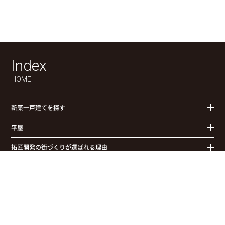
Index
HOME
新築一戸建てを探す
平屋
拓匠開発の街づくりが選ばれる理由
お知らせ
物件検索
お問合せ(無料)
拓匠開発について
0120-957-927