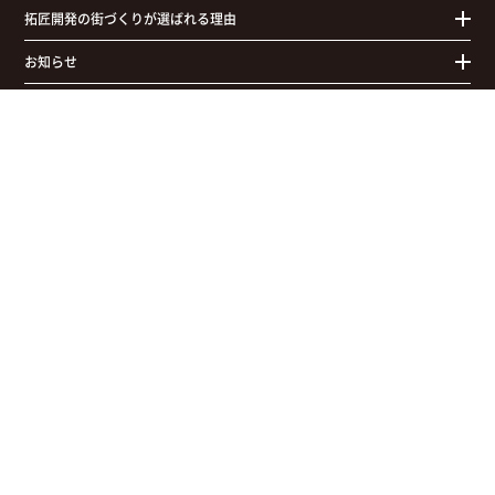
拓匠開発の街づくりが選ばれる理由
お知らせ
拓匠開発について
エモルカ（拓匠開発ポイントアプリ）
土地の買取（売却相談・無料査定）
リノベーション
千葉市を中心とした新築一戸建て・建売分譲住宅・土地買取・不動産
株式会社 拓匠開発
千葉県千葉市中央区弁天2-20-20