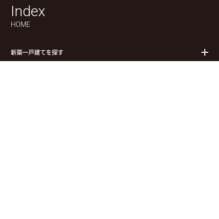
Index
HOME
新築一戸建てを探す
平屋
拓匠開発の街づくりが選ばれる理由
物件検索
お問合せ(無料)
0120-957-927
お知らせ
拓匠開発について
エモルカ（拓匠開発ポイントアプリ）
土地の買取（売却相談・無料査定）