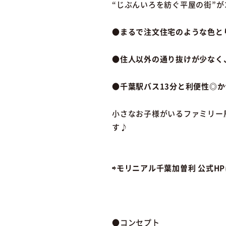
“じぶんいろを紡ぐ平屋の街”が
●まるで注文住宅のような色と
●住人以外の通り抜けが少なく
●千葉駅バス13分と利便性◎
小さなお子様がいるファミリー
す♪
⇨モリニアル千葉加曽利 公式H
●コンセプト