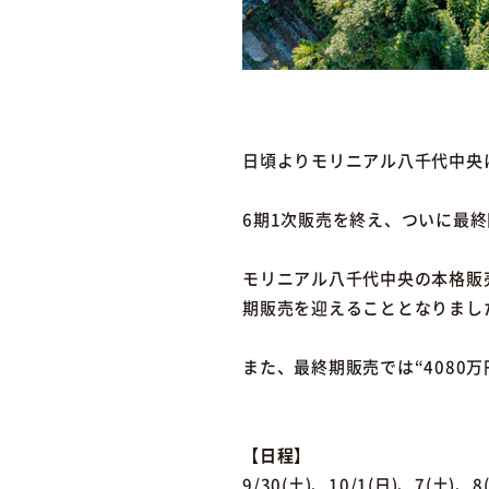
日頃よりモリニアル八千代中央
6期1次販売を終え、ついに最
モリニアル八千代中央の本格販
期販売を迎えることとなりまし
また、最終期販売では“4080
【日程】
9/30(土)、10/1(日)、7(土)、8