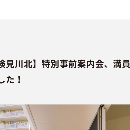
検見川北】特別事前案内会、満員
した！