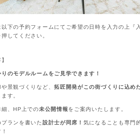
は以下の予約フォームにてご希望の日時を入力の上『
を押してください。
容】
かりのモデルルームをご見学できます！
和や景観づくりなど、
拓匠開発がこの街づくりに込め
します。
細、HP上での
未公開情報
をご案内いたします。
のプランを書いた
設計士が同席！
気になることも専門
す！