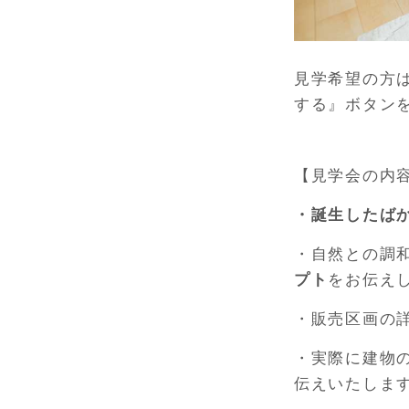
見学希望の方
する』ボタン
【見学会の内
・誕生したば
・自然との調
プト
をお伝え
・販売区画の詳
・実際に建物
伝えいたしま